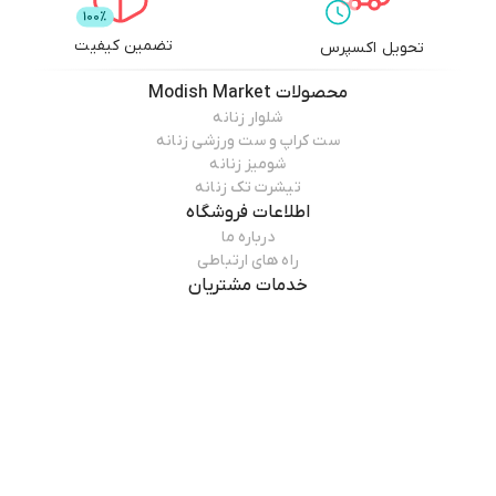
تضمین کیفیت
تحویل اکسپرس
محصولات
Modish Market
شلوار زنانه
ست کراپ و ست ورزشی زنانه
شومیز زنانه
تیشرت تک زنانه
اطلاعات فروشگاه
درباره ما
راه های ارتباطی
خدمات مشتریان
سوالات متداول
قوانین مرجوعی
راهنمای خرید
درباره فروشگاه
Modish Market
مدیش مارکت فعالت رسمی خود را در زمینه تولید و فروش پوشاک زنانه در
سال ۱۴۰۱ آغاز کرد. ما سعی کردیم با الگو برداری از برند های معتبر خارجی
پوشاک زنانه متنوع و با قیمت مناسب عرضه کنیم و تلاش میکنیم همواره در
مطالعه بیشتر