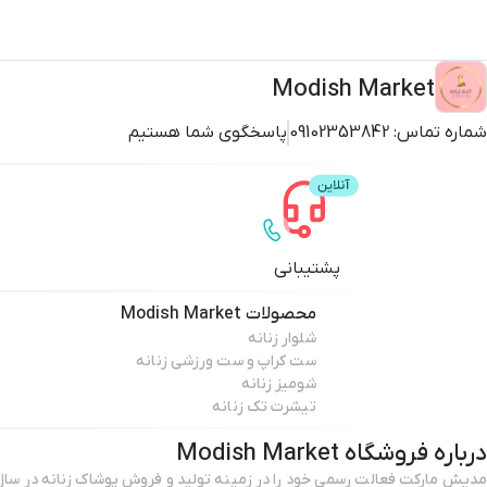
Modish Market
شماره تماس:
09102353842
پاسخگوی شما هستیم
پشتیبانی
محصولات
Modish Market
شلوار زنانه
ست کراپ و ست ورزشی زنانه
شومیز زنانه
تیشرت تک زنانه
درباره فروشگاه
Modish Market