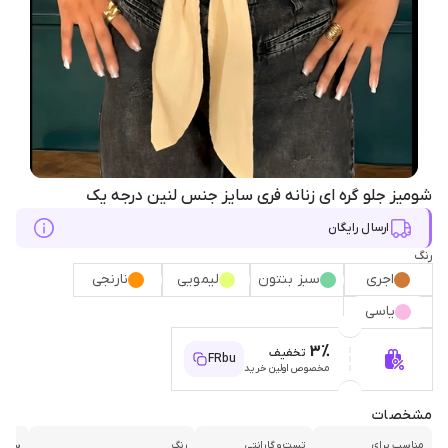
شومیز جلو گره ای زنانه فری سایز جنس لنین درجه یک
ارسال رایگان
رنگ
اجری
سبز بنتون
لیمویی
نارنجی
یاسی
3%
تخفیف
FRbu
مخصوص اولین خرید
مشخصات
مناسب برای
تست و گارانتی
رنگ
سایز