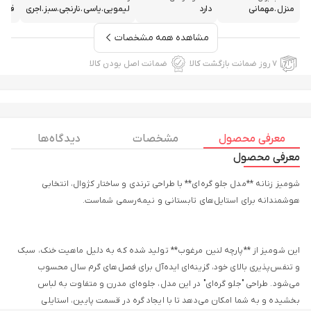
منزل.مهمانی
دارد
لیمویی.یاسی.نارنجی.سبز.اجری
فری سایز
مشاهده همه مشخصات
۷ روز ضمانت بازگشت کالا
ضمانت اصل بودن کالا
معرفی محصول
مشخصات
دیدگاه ها
معرفی محصول
شومیز زنانه **مدل جلو گره‌ای** با طراحی ترندی و ساختار کژوال، انتخابی
هوشمندانه برای استایل‌های تابستانی و نیمه‌رسمی شماست.
این شومیز از **پارچه لنین مرغوب** تولید شده که به دلیل ماهیت خنک، سبک
و تنفس‌پذیری بالای خود، گزینه‌ای ایده‌آل برای فصل‌های گرم سال محسوب
می‌شود. طراحی "جلو گره‌ای" در این مدل، جلوه‌ای مدرن و متفاوت به لباس
بخشیده و به شما امکان می‌دهد تا با ایجاد گره در قسمت پایین، استایلی