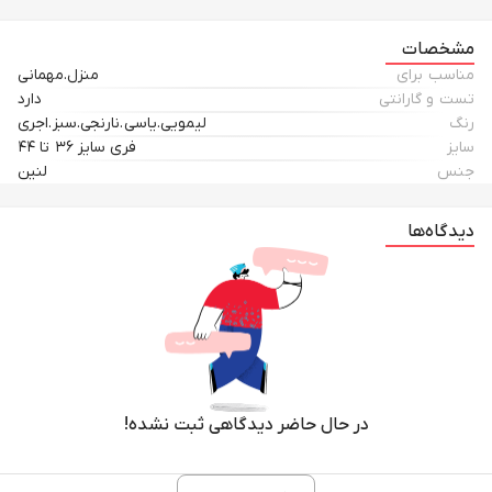
متناسب با فرم بدن خود تنظیم کنید.
مشخصات
مناسب برای
منزل.مهمانی
این محصول به صورت **فری‌سایز** طراحی شده و با برش آزاد و خوش‌دوخت
تست و گارانتی
دارد
خود، برای بازه سایزی **36 تا 44** تن‌خور بسیار شیک و راحتی دارد.
رنگ
لیمویی.یاسی.نارنجی.سبز.اجری
سایز
فری سایز ۳۶ تا ۴۴
جنس
لنین
این شومیز انتخابی عالی برای دورهمی‌های دوستانه و استفاده‌های روزمره است
که به‌راحتی با شلوارهای جین، مام‌استایل و کتان ست شده و ظاهری آراسته و
دیدگاه‌ها
به‌روز را برای شما به ارمغان می‌آورد.
در حال حاضر دیدگاهی ثبت نشده!