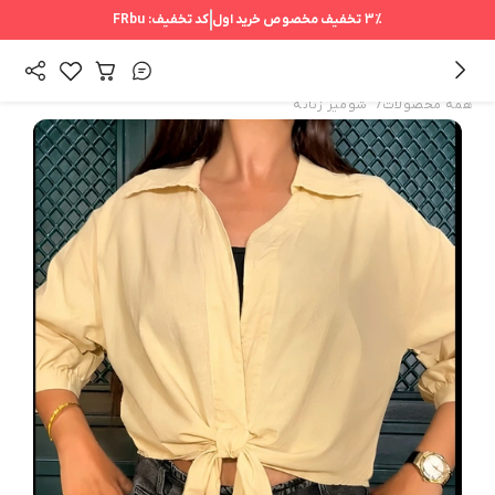
3%
تخفیف مخصوص خرید اول
کد تخفیف:
FRbu
/
همه محصولات
شومیز زنانه