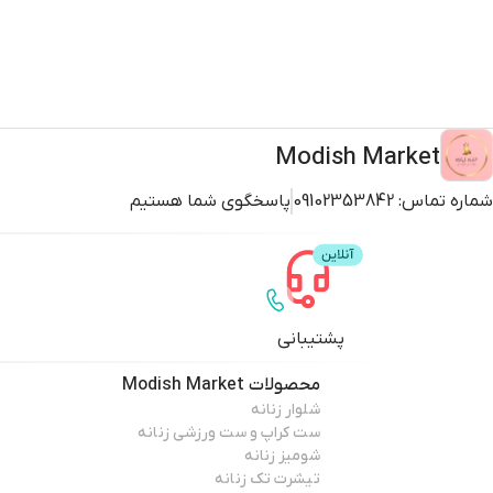
Modish Market
شماره تماس:
09102353842
پاسخگوی شما هستیم
پشتیبانی
محصولات
Modish Market
شلوار زنانه
ست کراپ و ست ورزشی زنانه
شومیز زنانه
تیشرت تک زنانه