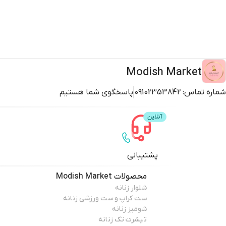
Modish Market
شماره تماس:
09102353842
پاسخگوی شما هستیم
پشتیبانی
محصولات
Modish Market
شلوار زنانه
ست کراپ و ست ورزشی زنانه
شومیز زنانه
تیشرت تک زنانه