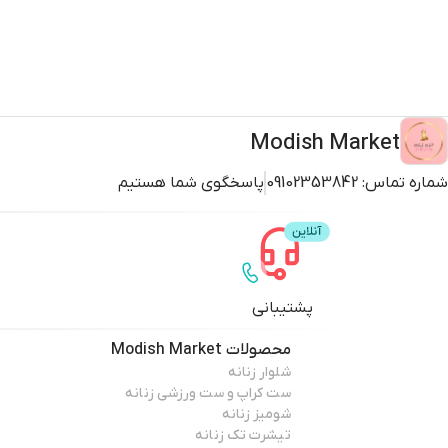
Modish Market
شماره تماس:
09102353842
پاسخگوی شما هستیم
پشتیبانی
محصولات
Modish Market
شلوار زنانه
ست کراپ و ست ورزشی زنانه
شومیز زنانه
تیشرت تک زنانه