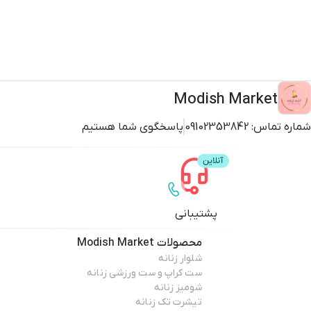
Modish Market
شماره تماس:
09102353842
پاسخگوی شما هستیم
پشتیبانی
محصولات
Modish Market
شلوار زنانه
ست کراپ و ست ورزشی زنانه
شومیز زنانه
تیشرت تک زنانه